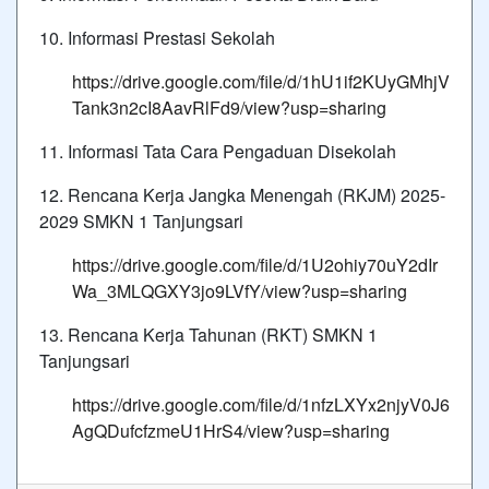
10. Informasi Prestasi Sekolah
https://drive.google.com/file/d/1hU1if2KUyGMhjV
Tank3n2cI8AavRlFd9/view?usp=sharing
11. Informasi Tata Cara Pengaduan Disekolah
12. Rencana Kerja Jangka Menengah (RKJM) 2025-
2029 SMKN 1 Tanjungsari
https://drive.google.com/file/d/1U2ohiy70uY2dIr
Wa_3MLQGXY3jo9LVfY/view?usp=sharing
13. Rencana Kerja Tahunan (RKT) SMKN 1
Tanjungsari
https://drive.google.com/file/d/1nfzLXYx2njyV0J6
AgQDufcfzmeU1HrS4/view?usp=sharing