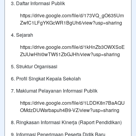
3. Daftar Informasi Publik
https://drive.google.com/file/d/173VQ_gO635Um
ZwfC1LFgYKGcWR1BgUh6/view?usp=sharing
4. Sejarah
https://drive.google.com/file/d/1kHnZb3OWXSoE
ZtJUwHhi0wTW51ZbGJHh/view?usp=sharing
5. Struktur Organisasi
6. Profil Singkat Kepala Sekolah
7. Maklumat Pelayanan Informasi Publik
https://drive.google.com/file/d/1LDDK8n7BaAQU
OMdzDUWarbapuh4B9-VZ/view?usp=sharing
8. Ringkasan Informasi Kinerja (Raport Pendidikan)
9. Informasi Penerimaan Peserta Didik Baru