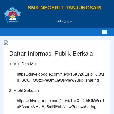
SMK NEGERI 1 TANJUNGSARI
Satoe_Layar
Daftar Informasi Publik Berkala
1. Visi Dan Misi
https://drive.google.com/file/d/15KvZuLjFbP6OQ
h7SGGFOCzo-reUmQ9Os/view?usp=sharing
2. Profil Sekolah
https://drive.google.com/file/d/1cxXuiChlGkWxd1
uF3sae4VHUEz5mRFbL/view?usp=sharing