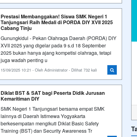
Prestasi Membanggakan! Siswa SMK Negeri 1
Tanjungsari Raih Medali di PORDA DIY XVII 2025
Cabang Tinju
Gunungkidul - Pekan Olahraga Daerah (PORDA) DIY
XVII 2025 yang digelar pada 9 s.d 18 September
2025 bukan hanya ajang kompetisi olahraga, tetapi
juga wadah penting u
15/09/2025 10:21 - Oleh Administrator - Dilihat 732 kali
Diklat BST & SAT bagi Peserta Didik Jurusan
Kemaritiman DIY
SMK Negeri 1 Tanjungsari bersama empat SMK
lainnya di Daerah Istimewa Yogyakarta
berkesempatan mengikuti Diklat Basic Safety
T
Training (BST) dan Security Awareness Tr