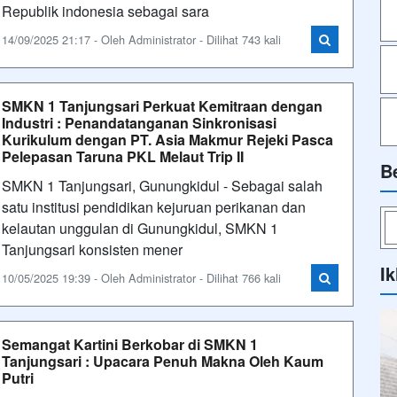
Republik indonesia sebagai sara
14/09/2025 21:17 - Oleh Administrator - Dilihat 743 kali
SMKN 1 Tanjungsari Perkuat Kemitraan dengan
Industri : Penandatanganan Sinkronisasi
Kurikulum dengan PT. Asia Makmur Rejeki Pasca
Pelepasan Taruna PKL Melaut Trip II
B
SMKN 1 Tanjungsari, Gunungkidul - Sebagai salah
satu institusi pendidikan kejuruan perikanan dan
kelautan unggulan di Gunungkidul, SMKN 1
Tanjungsari konsisten mener
Ik
10/05/2025 19:39 - Oleh Administrator - Dilihat 766 kali
Semangat Kartini Berkobar di SMKN 1
Tanjungsari : Upacara Penuh Makna Oleh Kaum
Putri