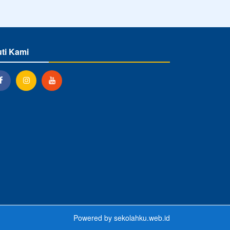
uti Kami
Powered by
sekolahku.web.id