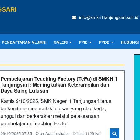
GSARI
info@smkn1tanjungsari.sch.id
PENDAFTARAN ALUMNI
GALERI
PPID
PPDB
HUBUNGI 
Pembelajaran Teaching Factory (TeFa) di SMKN 1
Tanjungsari : Meningkatkan Keterampilan dan
Daya Saing Lulusan
Kamis 9/10/2025. SMK Negeri 1 Tanjungsari terus
berkomitmen mencetak lulusan yang siap kerja,
unggul dan berkarakter melalui pelaksanaan
pembelajaran Teaching Factor
09/10/2025 07:35 - Oleh Administrator - Dilihat 1129 kali