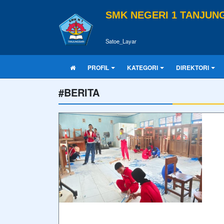
SMK NEGERI 1 TANJUN
Satoe_Layar
PROFIL
KATEGORI
DIREKTORI
#BERITA