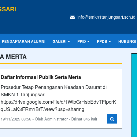
GSARI
info@smkn1tanjungsari.sch.id
PENDAFTARAN ALUMNI
GALERI
PPID
PPDB
HUBUNGI 
TA MERTA
Daftar Informasi Publik Serta Merta
Prosedur Tetap Penanganan Keadaan Darurat di
SMKN 1 Tanjungsari
https://drive.google.com/file/d/1WtbGrHsbEdvTFfpcrK
qUSLaK3FRm1BrT/view?usp=sharing
19/11/2025 08:56 - Oleh Administrator - Dilihat 845 kali