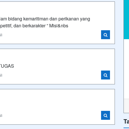
alam bidang kemaritiman dan perikanan yang
titif, dan berkarakter ” Misi&nbs
li
TUGAS
li
li
T