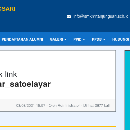
GSARI
info@smkn1tanjungsari.sch.id
PENDAFTARAN ALUMNI
GALERI
PPID
PPDB
HUBUNGI 
 link
tar_satoelayar
03/03/2021 15:57 - Oleh Administrator - Dilihat 3677 kali