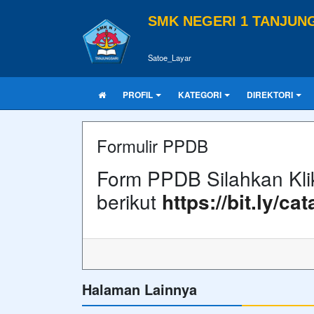
SMK NEGERI 1 TANJUN
Satoe_Layar
PROFIL
KATEGORI
DIREKTORI
Formulir PPDB
Form PPDB Silahkan Klik
berikut
https://bit.ly/ca
Halaman Lainnya