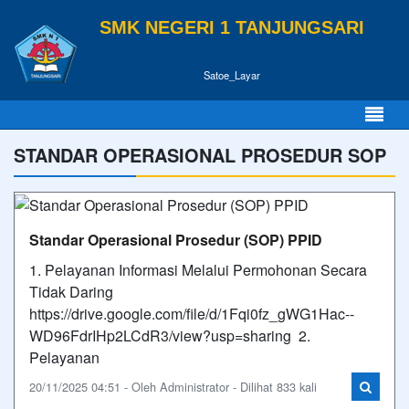
SMK NEGERI 1 TANJUNGSARI
Satoe_Layar
STANDAR OPERASIONAL PROSEDUR SOP
Standar Operasional Prosedur (SOP) PPID
1. Pelayanan Informasi Melalui Permohonan Secara
Tidak Daring
https://drive.google.com/file/d/1Fqi0fz_gWG1Hac--
WD96FdrIHp2LCdR3/view?usp=sharing 2.
Pelayanan
20/11/2025 04:51 - Oleh Administrator - Dilihat 833 kali