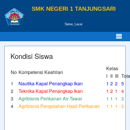
SMK NEGERI 1 TANJUNGSARI
Satoe_Layar
Kondisi Siswa
Kelas
No
Kompetensi Keahlian
I
II
III
Tota
1
Nautika Kapal Penangkap Ikan
1
2
2
5
2
Teknika Kapal Penangkap Ikan
1
2
1
4
3
Agribisnis Perikanan Air Tawar
1
1
1
3
4
Agribisnis Pengolahan Hasil Perikanan
1
1
1
3