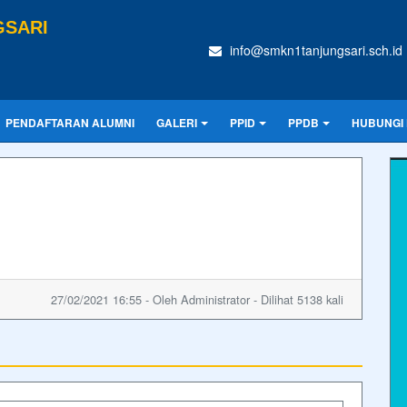
GSARI
info@smkn1tanjungsari.sch.id
PENDAFTARAN ALUMNI
GALERI
PPID
PPDB
HUBUNGI 
27/02/2021 16:55 - Oleh Administrator - Dilihat 5138 kali