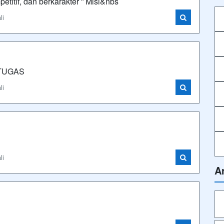
titif, dan berkarakter ” Misi&nbs
li
TUGAS
li
li
A