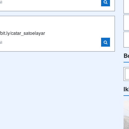
li
bit.ly/catar_satoelayar
li
B
Ik