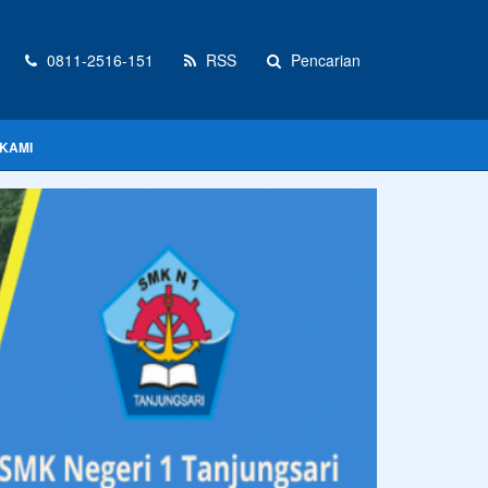
0811-2516-151
RSS
Pencarian
KAMI