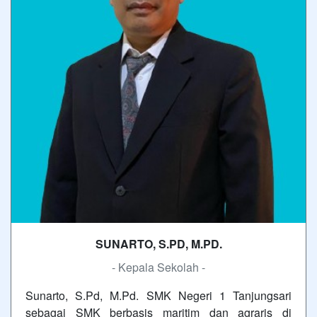
SUNARTO, S.PD, M.PD.
- Kepala Sekolah -
Sunarto, S.Pd, M.Pd. SMK Negeri 1 Tanjungsari
sebagai SMK berbasis maritim dan agraris di