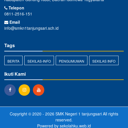
Telepon
0811-2516-151
Email
info@smkn1tanjungsari.sch.id
Tags
BERITA
SEKILAS-INFO
PENGUMUMAN
SEKILAS INFO
Ikuti Kami
Copyright © 2020 - 2026
SMK Negeri 1 tanjungsari
All rights
reserved.
Powered by
sekolahku.web.id