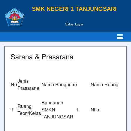
SMK NEGERI 1 TANJUNGSARI
Satoe_Layar
Sarana & Prasarana
Jenis
No
Nama Bangunan
Nama Ruang
Prasarana
Bangunan
Ruang
1
SMKN 1
Nila
Teori/Kelas
TANJUNGSARI