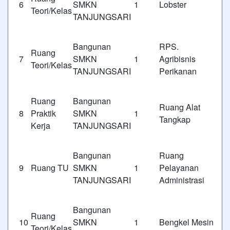
6
SMKN 1
Lobster
Teori/Kelas
TANJUNGSARI
Bangunan
RPS.
Ruang
7
SMKN 1
Agribisnis
Teori/Kelas
TANJUNGSARI
Perikanan
Ruang
Bangunan
Ruang Alat
8
Praktik
SMKN 1
Tangkap
Kerja
TANJUNGSARI
Bangunan
Ruan
9
Ruang TU
SMKN 1
Pelayanan
TANJUNGSARI
Administrasi
Bangunan
Ruang
10
SMKN 1
Bengkel Mesin
Teori/Kelas