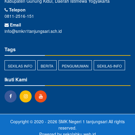
Kabupaten Gunung Kidul, Daerah Istimewa Yogyakarta
Telepon
0811-2516-151
Email
info@smkn1tanjungsari.sch.id
Tags
SEKILAS INFO
BERITA
PENGUMUMAN
SEKILAS-INFO
Ikuti Kami
Copyright © 2020 - 2026
SMK Negeri 1 tanjungsari
All rights
reserved.
Powered by
sekolahku.web.id