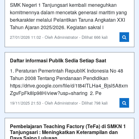
SMK Negeri 1 Tanjungsari kembali meneguhkan
komitmennya dalam mencetak generasi maritim yang
berkarakter melalui Pelantikan Taruna Angkatan XXI
Tahun Ajaran 2025/2026. Kegiatan sakral i
27/01/2026 11:02 - Oleh Administrator - Dilihat 666 kali
Daftar informasi Publik Sedia Setiap Saat
1. Peraturan Pemerintah RepubliK Indonesia No 48
Tahun 2008 Tentang Pendanaan Pendidikan
https://drive.google.com/file/d/1t84lTLHa4_Bjsl5A8xm
ZgvFpFk8lp98H/view?usp=sharing 2. Pe
19/11/2025 21:53 - Oleh Administrator - Dilihat 798 kali
Pembelajaran Teaching Factory (TeFa) di SMKN 1
Tanjungsari : Meningkatkan Keterampilan dan
Daya Saing Lulusan