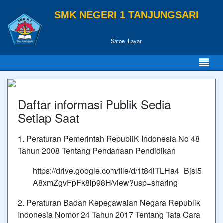
SMK NEGERI 1 TANJUNGSARI
Satoe_Layar
Daftar informasi Publik Sedia
Setiap Saat
1. Peraturan Pemerintah RepubliK Indonesia No 48
Tahun 2008 Tentang Pendanaan Pendidikan
https://drive.google.com/file/d/1t84lTLHa4_Bjsl5
A8xmZgvFpFk8lp98H/view?usp=sharing
2. Peraturan Badan Kepegawaian Negara Republik
Indonesia Nomor 24 Tahun 2017 Tentang Tata Cara