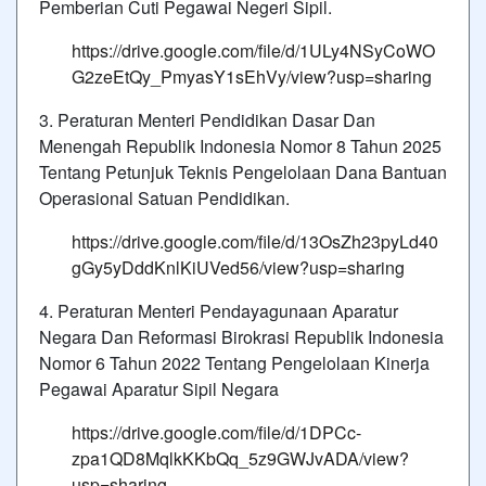
Pemberian Cuti Pegawai Negeri Sipil.
https://drive.google.com/file/d/1ULy4NSyCoWO
G2zeEtQy_PmyasY1sEhVy/view?usp=sharing
3. Peraturan Menteri Pendidikan Dasar Dan
Menengah Republik Indonesia Nomor 8 Tahun 2025
Tentang Petunjuk Teknis Pengelolaan Dana Bantuan
Operasional Satuan Pendidikan.
https://drive.google.com/file/d/13OsZh23pyLd40
gGy5yDddKnlKiUVed56/view?usp=sharing
4. Peraturan Menteri Pendayagunaan Aparatur
Negara Dan Reformasi Birokrasi Republik Indonesia
Nomor 6 Tahun 2022 Tentang Pengelolaan Kinerja
Pegawai Aparatur Sipil Negara
https://drive.google.com/file/d/1DPCc-
zpa1QD8MqlkKKbQq_5z9GWJvADA/view?
usp=sharing