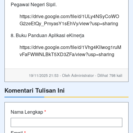
Pegawai Negeri Sipil.
https://drive.google.com/file/d/1ULy4NSyCoWO
G2zeEtQy_PmyasY1sEhVy/view?usp=sharing
8. Buku Panduan Aplikasi eKinerja
https://drive.google.com/file/d/1Vhg4KlIwog1ruM
vFaFWWNLBkT5XD3ZFa/view?usp=sharing
19/11/2025 21:53 - Oleh Administrator - Dilihat 798 kali
Komentari Tulisan Ini
Nama Lengkap
*
Email
*